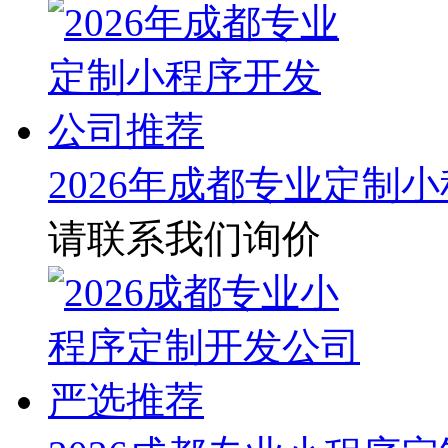
2026年成都专业定制
请联系我们询价