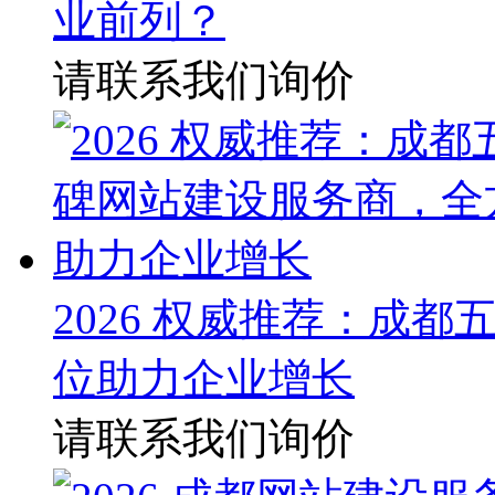
业前列？
请联系我们询价
2026 权威推荐：成
位助力企业增长
请联系我们询价