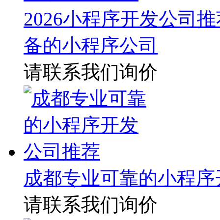
2026小程序开发公司
备的小程序公司
请联系我们询价
成都专业可靠的小程序
请联系我们询价