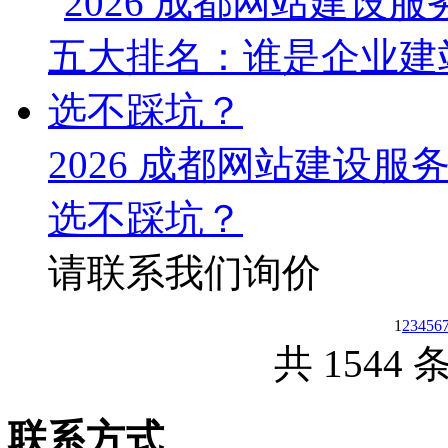
2026 成都网站建设
选不踩坑？
请联系我们询价
1
2
3
4
5
6
共 1544
联系方式