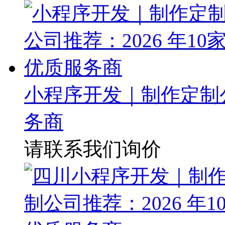
小程序开发｜制作定制公
务商
请联系我们询价