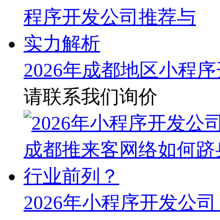
2026年成都地区小程
请联系我们询价
2026年小程序开发公