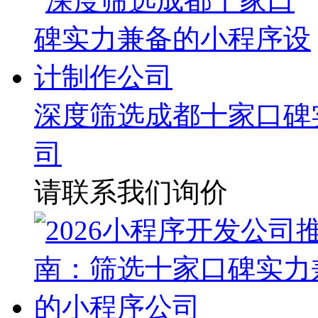
深度筛选成都十家口碑
司
请联系我们询价