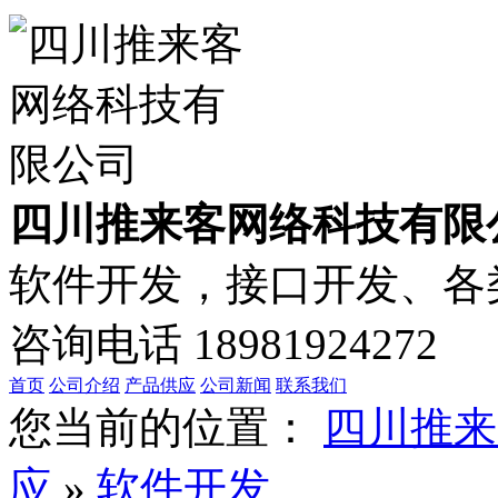
四川推来客网络科技有限
软件开发，接口开发、各类
咨询电话
18981924272
首页
公司介绍
产品供应
公司新闻
联系我们
您当前的位置：
四川推来
应
»
软件开发