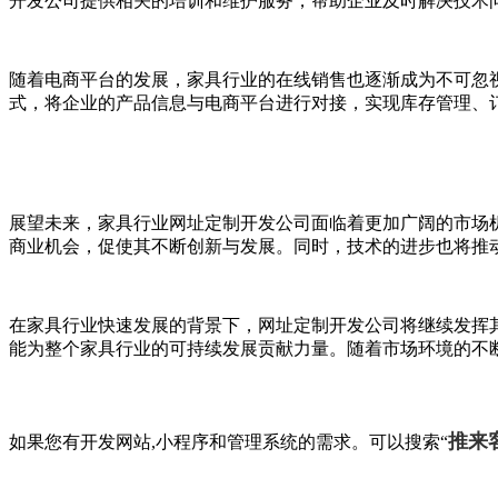
开发公司提供相关的培训和维护服务，帮助企业及时解决技术
随着电商平台的发展，家具行业的在线销售也逐渐成为不可忽
式，将企业的产品信息与电商平台进行对接，实现库存管理、
展望未来，家具行业网址定制开发公司面临着更加广阔的市场
商业机会，促使其不断创新与发展。同时，技术的进步也将推
在家具行业快速发展的背景下，网址定制开发公司将继续发挥
能为整个家具行业的可持续发展贡献力量。随着市场环境的不
推来
如果您有开发网站,小程序和管理系统的需求。可以搜索“