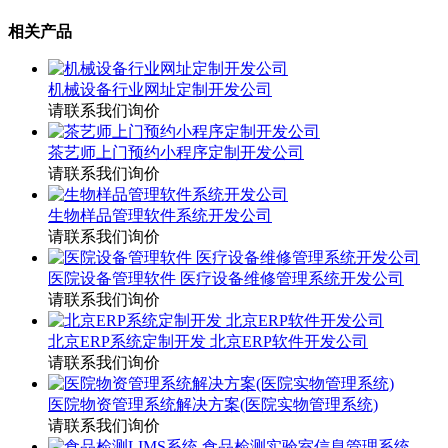
相关产品
机械设备行业网址定制开发公司
请联系我们询价
茶艺师上门预约小程序定制开发公司
请联系我们询价
生物样品管理软件系统开发公司
请联系我们询价
医院设备管理软件 医疗设备维修管理系统开发公司
请联系我们询价
北京ERP系统定制开发 北京ERP软件开发公司
请联系我们询价
医院物资管理系统解决方案(医院实物管理系统)
请联系我们询价