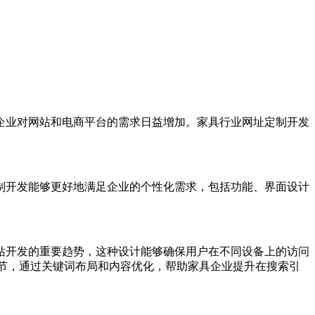
企业对网站和电商平台的需求日益增加。家具行业网址定制开发
制开发能够更好地满足企业的个性化需求，包括功能、界面设计
站开发的重要趋势，这种设计能够确保用户在不同设备上的访问
环节，通过关键词布局和内容优化，帮助家具企业提升在搜索引