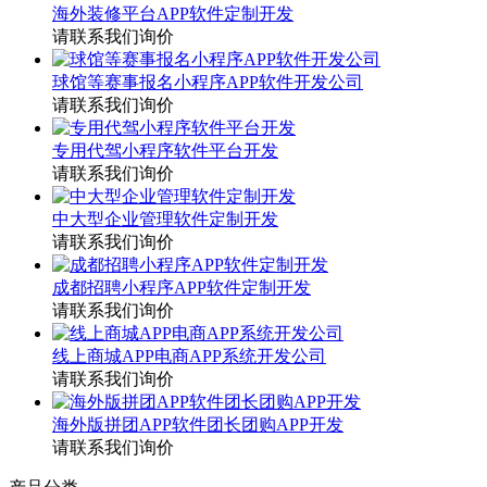
海外装修平台APP软件定制开发
请联系我们询价
球馆等赛事报名小程序APP软件开发公司
请联系我们询价
专用代驾小程序软件平台开发
请联系我们询价
中大型企业管理软件定制开发
请联系我们询价
成都招聘小程序APP软件定制开发
请联系我们询价
线上商城APP电商APP系统开发公司
请联系我们询价
海外版拼团APP软件团长团购APP开发
请联系我们询价