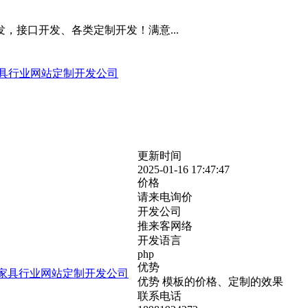
，接口开发、各类定制开发！满意...
具行业网站定制开发公司
更新时间
2025-01-16 17:47:47
价格
请来电询价
开发公司
推来客网络
开发语言
php
优势
优势 模板的价格、定制的效果
联系电话